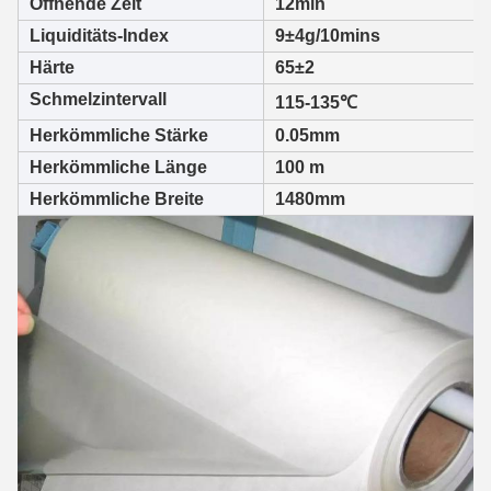
Öffnende Zeit
12min
Liquiditäts-Index
9±4g/10mins
Härte
65±2
Schmelzintervall
115-135℃
Herkömmliche Stärke
0.05mm
Herkömmliche Länge
100 m
Herkömmliche Breite
1480mm