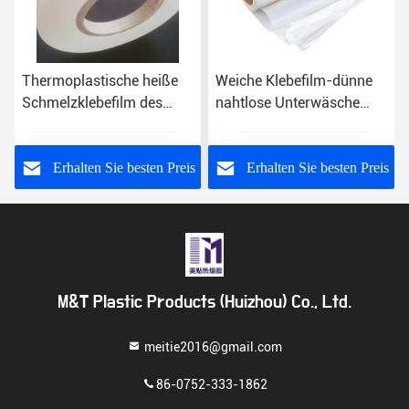
Thermoplastische heiße
Weiche Klebefilm-dünne
Schmelzklebefilm des
nahtlose Unterwäsche
Polyurethan-1520mm für
TPU 0.025mm 0.05mm
Textilgewebe-nahtlosen
heiße Schmelz
Unterwäsche-BH
s
Erhalten Sie besten Preis
Erhalten Sie besten Preis
M&T Plastic Products (Huizhou) Co., Ltd.
meitie2016@gmail.com
86-0752-333-1862