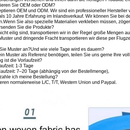
tieren Sie OEM oder ODM?
zeptieren OEM und ODM. Wir sind ein professioneller Herstelle
als 10 Jahre Erfahrung im Inlandsverkauf. Wir können Sie bei 
n.Wenn Sie also spezielle Materialien verkleben müssen, zögern 
rsenden Sie die Produkte?
icht eilig sind, transportieren wir in der Regel große Mengen 
 Muster und dringende Fracht transportieren wir diese per Flug
 Sie Muster an?Und wie viele Tage wird es dauern?
n Muster als Referenz benötigen, teilen Sie uns gerne Ihre voll
g ist die Vorlaufzeit?
ufzeit: 1-3 Tage
aufzeit: 7–20 Tage (abhängig von der Bestellmenge),
zahle ich meine Bestellung?
ieren normalerweise L/C, T/T, Western Union und Paypal.