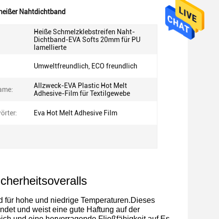
eißer Nahtdichtband
Heiße Schmelzklebstreifen Naht-
Dichtband-EVA Softs 20mm für PU
lamellierte
Umweltfreundlich, ECO freundlich
Allzweck-EVA Plastic Hot Melt
ame:
Adhesive-Film für Textilgewebe
örter:
Eva Hot Melt Adhesive Film
cherheitsoveralls
d für hohe und niedrige Temperaturen.Dieses
det und weist eine gute Haftung auf der
ch und eine hervorragende Fließfähigkeit auf.Es