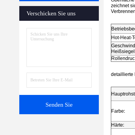
zeichnet si
Verbrennen
Verschicken Sie uns
Betriebsbe
Hot-Heat-T
Geschwindi
Heißsiege
Rollendruc
detailliert
Hauptrohsto
Senden Sie
Farbe:
Härte: