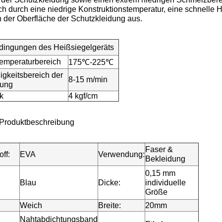
ch durch eine niedrige Konstruktionstemperatur, eine schnelle 
 der Oberfläche der Schutzkleidung aus.
dingungen des Heißsiegelgeräts
emperaturbereich
175
℃
-225
℃
gkeitsbereich der
8-15 m/min
lung
k
4 kgf/cm
e Produktbeschreibung
Faser &
ff:
EVA
Verwendung:
Bekleidung
0,15 mm
Blau
Dicke:
individuelle
Größe
Weich
Breite:
20mm
Nahtabdichtungsband