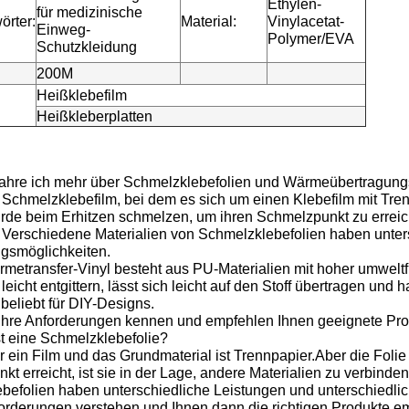
Ethylen-
für medizinische
örter:
Material:
Vinylacetat-
Einweg-
Polymer/EVA
Schutzkleidung
200M
Heißklebefilm
Heißkleberplatten
fahre ich mehr über Schmelzklebefolien und Wärmeübertragung
 Schmelzklebefilm, bei dem es sich um einen Klebefilm mit Tre
ürde beim Erhitzen schmelzen, um ihren Schmelzpunkt zu erreich
 Verschiedene Materialien von Schmelzklebefolien haben unter
gsmöglichkeiten.
metransfer-Vinyl besteht aus PU-Materialien mit hoher umweltfr
leicht entgittern, lässt sich leicht auf den Stoff übertragen und h
beliebt für DIY-Designs.
 Ihre Anforderungen kennen und empfehlen Ihnen geeignete Pro
st eine Schmelzklebefolie?
ur ein Film und das Grundmaterial ist Trennpapier.Aber die Folie
t erreicht, ist sie in der Lage, andere Materialien zu verbinde
befolien haben unterschiedliche Leistungen und unterschiedl
orderungen verstehen und Ihnen dann die richtigen Produkte e