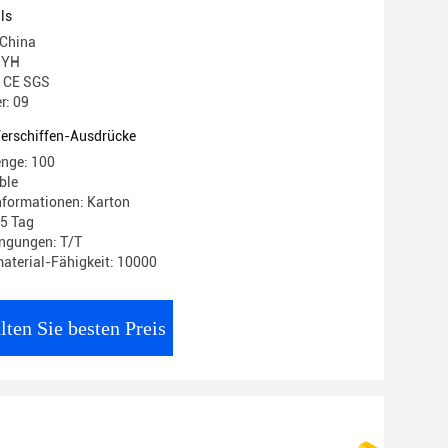
ls
 China
 YH
: CE SGS
: 09
Verschiffen-Ausdrücke
enge: 100
ble
nformationen: Karton
15 Tag
ngungen: T/T
aterial-Fähigkeit: 10000
lten Sie besten Preis