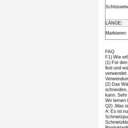
Schlüsselw
LÄNGE:
Markieren:
FAQ
F1) Wie er
(1) Für den
fest und w
verwendet.
Verwendun
(2) Das Wär
schneiden, 
kann. Sehr 
Wir lernen
Q2) .Was i
A: Es ist n
Schmelzpunk
Schmelzkle
Produktanf