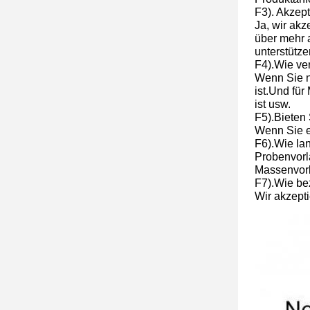
F3). Akzep
Ja, wir ak
über mehr 
unterstütze
F4).Wie ve
Wenn Sie n
ist.Und für
ist usw.
F5).Bieten
Wenn Sie ei
F6).Wie lan
Probenvorla
Massenvorl
F7).Wie be
Wir akzept