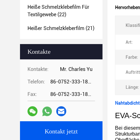
Heiße Schmelzklebefilm Für
Hervorheben
Textilgewebe
(22)
Klassif
Heißer Schmelzkleberfilm
(21)
Art:
Kontakte
Farbe:
Kontakte:
Mr. Charles Yu
Auftritt
Telefon:
86-0752-333-1862
Länge:
Fax:
86-0752-333-1862
Nahtabdicht
EVA-Sch
Bei diesem
Kontakt jetzt
Strukturba
Oberfläche