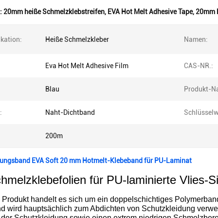
:
20mm heiße Schmelzklebstreifen
,
EVA Hot Melt Adhesive Tape
,
20mm h
ikation:
Heiße Schmelzkleber
Namen:
Eva Hot Melt Adhesive Film
CAS-NR.:
Blau
Produkt-N
:
Naht-Dichtband
Schlüsselw
200m
ungsband EVA Soft 20 mm Hotmelt-Klebeband für PU-Laminat
melzklebefolien für PU-laminierte Vlies-Si
 Produkt handelt es sich um ein doppelschichtiges Polymerban
nd wird hauptsächlich zum Abdichten von Schutzkleidung verwen
 der Schutzkleidung sowie einen extrem niedrigen Schmelzberei