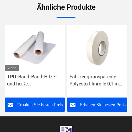
Ähnliche Produkte
Video
TPU-Rand-Band-Hitze-
Fahrzeugtransparente
und heiße
Polyesterfilmrolle 0,1 mm
Bondschmelzklebefilme
bis 0,5 mm Dicke
für nahtlose Segeltuch-
Tasche
s
Erhalten Sie besten Preis
Erhalten Sie besten Preis