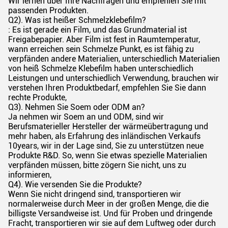
Wir lernen über Ihre Nachfragen und empfehlen Sie mit
passenden Produkten.
Q2). Was ist heißer Schmelzklebefilm?
: Es ist gerade ein Film, und das Grundmaterial ist
Freigabepapier. Aber Film ist fest in Raumtemperatur,
wann erreichen sein Schmelze Punkt, es ist fähig zu
verpfänden andere Materialien, unterschiedlich Materialien
von heiß Schmelze Klebefilm haben unterschiedlich
Leistungen und unterschiedlich Verwendung, brauchen wir
verstehen Ihren Produktbedarf, empfehlen Sie Sie dann
rechte Produkte,
Q3). Nehmen Sie Soem oder ODM an?
Ja nehmen wir Soem an und ODM, sind wir
Berufsmaterieller Hersteller der wärmeübertragung und
mehr haben, als Erfahrung des inländischen Verkaufs
10years, wir in der Lage sind, Sie zu unterstützen neue
Produkte R&D. So, wenn Sie etwas spezielle Materialien
verpfänden müssen, bitte zögern Sie nicht, uns zu
informieren,
Q4). Wie versenden Sie die Produkte?
Wenn Sie nicht dringend sind, transportieren wir
normalerweise durch Meer in der großen Menge, die die
billigste Versandweise ist. Und für Proben und dringende
Fracht, transportieren wir sie auf dem Luftweg oder durch