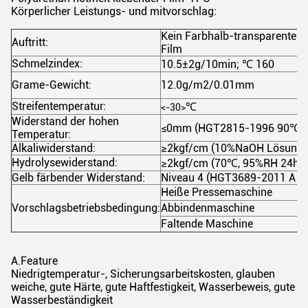
Körperlicher Leistungs- und mitvorschlag:
Kein Farbhalb-transparenter
Auftritt:
Film
Schmelzindex:
10.5±2g/10min;
℃
160
Grame-Gewicht:
12.0g/m2/0.01mm
Streifentemperatur:
℃
<-30>
Widerstand der hohen
≤0mm (HGT2815-1996 90
℃
Temperatur:
Alkaliwiderstand:
≥2kgf/cm (10%NaOH Lösung 
Hydrolysewiderstand:
≥2kgf/cm (70
℃
, 95%RH 24h)
Gelb färbender Widerstand:
Niveau 4 (HGT3689-2011 A M
Heiße Pressemaschine
Vorschlagsbetriebsbedingung:
Abbindenmaschine
Faltende Maschine
A.Feature
Niedrigtemperatur-, Sicherungsarbeitskosten, glauben
weiche, gute Härte, gute Haftfestigkeit, Wasserbeweis, gute
Wasserbeständigkeit