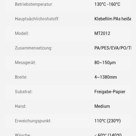
Betriebstemperatur:
130°C -160°C
Hauptsächlichrohstoff:
Klebefilm PAs heiße 
Modell:
MT2012
Zusammensetzung:
PA/PES/EVA/PO/TPU
Messgerät:
80~150μm
Breite:
4~1380mm
Substrat:
Freigabe-Papier
Hand:
Medium
Erweichungspunkt:
110℃ (230℉)
Wäsche:
˂ 60℃ (140℉)