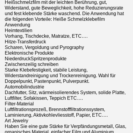
Heißschmelzfilm mit der leichten Berührung, gut,
Widerstand, gute Beweglichkeit, hohe Reduzierungsrate
und fest klebende Stärke waschend. Die Anwendung hat
die folgenden Vorteile: Heiße Schmelzklebefilm
Anwendung
Heimtextilien
Vorhang, Tischdecke, Matratze, ETC….
Hitze-Transferdruck
Scharen, Vergoldung und Pyrography
Elektronische Produkte
NiederdruckSpritzenprodukte
Zwischenzeilig schreiben
Starke Klebefestigkeit, stabile Leistung,
Widerstandreinigung und Trockenreinigung. Wahl für
Doppelpunkt, Pastenpunkt, Pulverpunkt.
Automobilindustrie
Dachfutter, Sitz, wärmeisolierendes System, solide Platte,
Luftfilter, Sofakissen, Teppich ETC….
Filter-Material
Luftfiltrationsprozeß, Brennstofffiltrationssystem,
Laminierung, Aktivkohlevliesstoff, Papier, ETC….
Art Jewelry
Haben Sie eine gute Stärke für Verpfändungsmetall, Glas,
organisches Material, einfacher Film und Aluminium