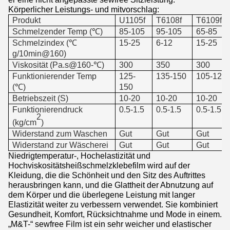
Körperlicher Leistungs- und mitvorschlag:
Produkt
U1105f
T6108f
T6109f
Schmelzender Temp (℃)
85-105
95-105
65-85
Schmelzindex (℃
15-25
6-12
15-25
g/10min@160)
Viskosität (Pa.s@160-℃)
300
350
300
Funktionierender Temp
125-
135-150
105-125
(℃)
150
Betriebszeit (S)
10-20
10-20
10-20
Funktionierendruck
0.5-1.5
0.5-1.5
0.5-1.5
2
(kg/cm
)
Widerstand zum Waschen
Gut
Gut
Gut
Widerstand zur Wäscherei
Gut
Gut
Gut
Niedrigtemperatur-, Hochelastizität und
Hochviskositätsheißschmelzklebefilm wird auf der
Kleidung, die die Schönheit und den Sitz des Auftrittes
herausbringen kann, und die Glattheit der Abnutzung auf
dem Körper und die überlegene Leistung mit langer
Elastizität weiter zu verbessern verwendet. Sie kombiniert
Gesundheit, Komfort, Rücksichtnahme und Mode in einem.
„M&T-“ sewfree Film ist ein sehr weicher und elastischer