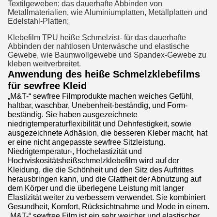
Textilgeweben; das dauerhafte Abbinden von 
Metallmaterialien, wie Aluminiumplatten, Metallplatten und 
Edelstahl-Platten;
Klebefilm TPU heiße Schmelzist- für das dauerhafte 
Abbinden der nahtlosen Unterwäsche und elastische 
Gewebe, wie Baumwollgewebe und Spandex-Gewebe zu 
kleben weitverbreitet.
Anwendung des heiße Schmelzklebefilms
für sewfree Kleid
„M&T-“ sewfree Filmprodukte machen weiches Gefühl,
haltbar, waschbar, Unebenheit-beständig, und Form-
beständig. Sie haben ausgezeichnete
niedrigtemperaturflexibilität und Dehnfestigkeit, sowie
ausgezeichnete Adhäsion, die besseren Kleber macht, hat
er eine nicht angepasste sewfree Sitzleistung.
Niedrigtemperatur-, Hochelastizität und
Hochviskositätsheißschmelzklebefilm wird auf der
Kleidung, die die Schönheit und den Sitz des Auftrittes
herausbringen kann, und die Glattheit der Abnutzung auf
dem Körper und die überlegene Leistung mit langer
Elastizität weiter zu verbessern verwendet. Sie kombiniert
Gesundheit, Komfort, Rücksichtnahme und Mode in einem.
„M&T-“ sewfree Film ist ein sehr weicher und elastischer