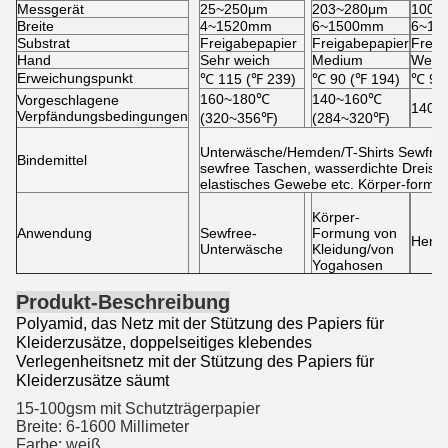
Messgerät
25~250μm
203~280μm
100~
Breite
4~1520mm
6~1500mm
6~13
Substrat
Freigabepapier
Freigabepapier
Freig
Hand
Sehr weich
Medium
Weic
Erweichungspunkt
℃
115 (
℉
239)
℃
90 (
℉
194)
℃
90 
160~180℃
140~160℃
Vorgeschlagene
140~
Verpfändungsbedingungen
(320~356℉)
(284~320℉)
Unterwäsche/Hemden/T-Shirts Sewfree/
Bindemittel
sewfree Taschen, wasserdichte Dreischi
elastisches Gewebe etc. Körper-forme
Körper-
Anwendung
Sewfree-
Formung von
Hemd-
Unterwäsche
Kleidung/von
Yogahosen
Produkt-Beschreibung
Polyamid, das Netz mit der Stützung des Papiers für
Kleiderzusätze, doppelseitiges klebendes
Verlegenheitsnetz mit der Stützung des Papiers für
Kleiderzusätze säumt
15-100gsm mit Schutzträgerpapier
Breite: 6-1600 Millimeter
Farbe: weiß