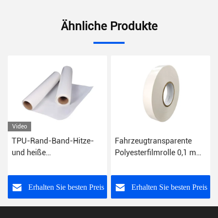
Ähnliche Produkte
Fahrzeugtransparente
Nahtabdichtungsband
Polyesterfilmrolle 0,1 mm
EVA Soft 20 mm Hotmelt-
bis 0,5 mm Dicke
Klebeband für PU-
Laminat
s
Erhalten Sie besten Preis
Erhalten Sie besten Preis