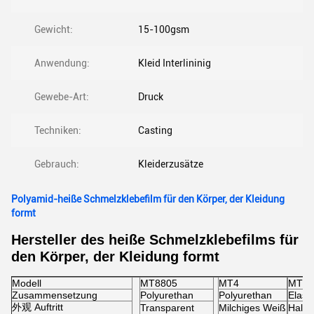
Gewicht:
15-100gsm
Anwendung:
Kleid Interlininig
Gewebe-Art:
Druck
Techniken:
Casting
Gebrauch:
Kleiderzusätze
Polyamid-heiße Schmelzklebefilm für den Körper, der Kleidung
formt
Hersteller des heiße Schmelzklebefilms für
den Körper, der Kleidung formt
Modell
MT8805
MT4
MT3
Zusammensetzung
Polyurethan
Polyurethan
Elast
外观
Auftritt
Transparent
Milchiges Weiß
Halb-