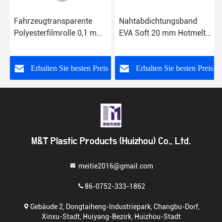
Fahrzeugtransparente
Nahtabdichtungsband
Polyesterfilmrolle 0,1 mm
EVA Soft 20 mm Hotmelt-
bis 0,5 mm Dicke
Klebeband für PU-
Laminat
s
Erhalten Sie besten Preis
Erhalten Sie besten Preis
M&T Plastic Products (Huizhou) Co., Ltd.
meitie2016@gmail.com
86-0752-333-1862
Gebäude 2, Dongtaiheng-Industriepark, Changbu-Dorf,
Xinxu-Stadt, Huiyang-Bezirk, Huizhou-Stadt