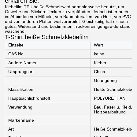
erklären Sie:
Klebefilm TPU heiße Schmelzwird normalerweise benutzt, um
Gewebe und Stickereiflecken zu verpfänden. Jedoch ist er auch
im Abbinden von Möbeln, von Baumaterialien, von Holz, von PVC
und von anderen Platten weitverbreitet. Gleichzeitig hat er noch
gutes, Widerstand und bestimmten Trockenreinigungswiderstand
waschend.
T-Shirt heiße Schmelzklebefilm
Einzelteil
Wert
CAS No.
keine
Andere Namen
Kleber
Ursprungsort
China
Guangdong
Klassifikation
Heiße Schmelzkleber
Hauptsächlichrohstoff
POLYURETHAN
Verwendung
Bau, Faser u. Kleid, 
Holzbearbeitung
Markenname
Art
Heiße Schmelzkleber