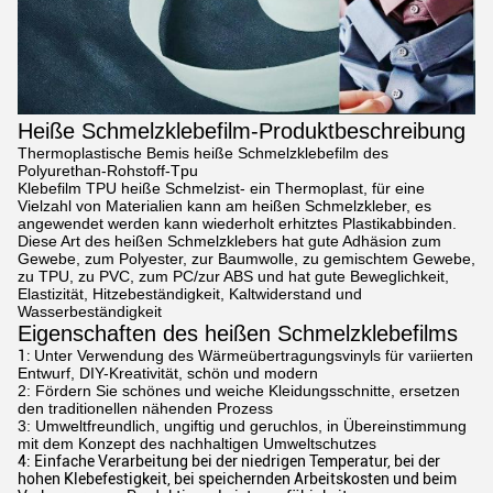
Heiße Schmelzklebefilm-Produktbeschreibung
Thermoplastische Bemis heiße Schmelzklebefilm des
Polyurethan-Rohstoff-Tpu
Klebefilm TPU heiße Schmelzist- ein Thermoplast, für eine
Vielzahl von Materialien kann am heißen Schmelzkleber, es
angewendet werden kann wiederholt erhitztes Plastikabbinden.
Diese Art des heißen Schmelzklebers hat gute Adhäsion zum
Gewebe, zum Polyester, zur Baumwolle, zu gemischtem Gewebe,
zu TPU, zu PVC, zum PC/zur ABS und hat gute Beweglichkeit,
Elastizität, Hitzebeständigkeit, Kaltwiderstand und
Wasserbeständigkeit
Eigenschaften des heißen Schmelzklebefilms
1:
Unter Verwendung des Wärmeübertragungsvinyls für variierten
Entwurf, DIY-Kreativität, schön und modern
2: Fördern Sie schönes und weiche Kleidungsschnitte, ersetzen
den traditionellen nähenden Prozess
3: Umweltfreundlich, ungiftig und geruchlos, in Übereinstimmung
mit dem Konzept des nachhaltigen Umweltschutzes
4: Einfache Verarbeitung bei der niedrigen Temperatur, bei der
hohen Klebefestigkeit, bei speichernden Arbeitskosten und beim