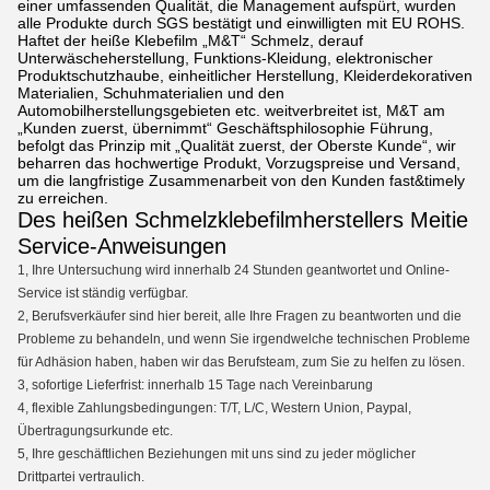
einer umfassenden Qualität, die Management aufspürt, wurden
alle Produkte durch SGS bestätigt und einwilligten mit EU ROHS.
Haftet der heiße Klebefilm „M&T“ Schmelz, derauf
Unterwäscheherstellung, Funktions-Kleidung, elektronischer
Produktschutzhaube, einheitlicher Herstellung, Kleiderdekorativen
Materialien, Schuhmaterialien und den
Automobilherstellungsgebieten etc. weitverbreitet ist, M&T am
„Kunden zuerst, übernimmt“ Geschäftsphilosophie Führung,
befolgt das Prinzip mit „Qualität zuerst, der Oberste Kunde“, wir
beharren das hochwertige Produkt, Vorzugspreise und Versand,
um die langfristige Zusammenarbeit von den Kunden fast&timely
zu erreichen.
Des heißen Schmelzklebefilmherstellers Meitie
Service-Anweisungen
1, Ihre Untersuchung wird innerhalb 24 Stunden geantwortet und Online-
Service ist ständig verfügbar.
2, Berufsverkäufer sind hier bereit, alle Ihre Fragen zu beantworten und die
Probleme zu behandeln, und wenn Sie irgendwelche technischen Probleme
für Adhäsion haben, haben wir das Berufsteam, zum Sie zu helfen zu lösen.
3, sofortige Lieferfrist: innerhalb 15 Tage nach Vereinbarung
4, flexible Zahlungsbedingungen: T/T, L/C, Western Union, Paypal,
Übertragungsurkunde etc.
5, Ihre geschäftlichen Beziehungen mit uns sind zu jeder möglicher
Drittpartei vertraulich.