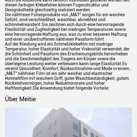
Auch die Klebefolie kann farblich individuell gestaltet werden.Mit
diesen farbigen Klebefolien können Fugenstruktur und
Designästhetik gleichzeitig realisiert werden.
Die nähfreien Folienprodukte von „M&T“ sorgen für ein weiches
Gefühl, sind verschleißfest, waschbar, abriebfest und
schimmelresistent.Sie zeichnen sich durch eine hervorragende
Flexibilität und Zugfestigkeit bei niedrigen Temperaturen sowie
eine hervorragende Haftung aus, was zu einer besseren Haftung
und einer unübertroffenen nähfreien Passform führt.
Auf der Kleidung wird ein Schmelzklebefilm mit niedriger
Temperatur, hoher Elastizität und hoher Viskosität verwendet, der
die Schönheit und Passform des Erscheinungsbilds hervorheben
und die Geschmeidigkeit des Tragens am Körper sowie die
überlegene Leistung weiter verbessern kann lange Elastizität.Es
vereint Gesundheit, Komfort, Rücksichtnahme und Mode in einem..
„M&T“ nähfreier Film ist ein sehr weicher und elastischer
Hotmeltfilm mit weichem Griff, guter Waschbeständigkeit, gutem
Rückstellvermögen, hoher Reduktionsrate und hoher
Haftfestigkeit.Die Anwendung bietet folgende Vorteile:
Über Meitie