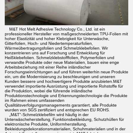
M&T Hot Melt Adhesive Technology Co., Ltd. ist ein
professioneller Hersteller von maßgeschneiderten TPU-Folien mit
hoher Elastizität und hoher Klebrigkeit für Unterwäsche,
Gitterfolien, Hoch- und Niedertemperaturfolien,
Wärmeübertragungsfolien und Schmelzklebefolien. Wir
konzentrieren uns auf Forschung und Entwicklung für
Heißklebefolien. Schmelzklebstofffolien, Polymerfolien und
verwandte Produkte oder neue Materialien, bauen eine enge
Arbeitsbeziehung mit einer Reihe inländischer
Forschungseinrichtungen auf und führen weiterhin neue Produkte
ein, um die Modernisierung zu beschleunigen und unseren
Kunden bessere und hochwertigere Produkte anzubieten.M&T
verwendet importierte Ausrüstung und importierte Rohstoffe für
die Produktion, wobei die führende inländische
Produktionstechnologie und Erkennungstechnologie die Produkte
im Rahmen eines umfassenden
Qualitätsverfolgungsmanagements garantiert, alle Produkte
wurden von SGS zertifiziert und entsprechen EU ROHS.
„M&T“-Schmelzklebefilm wird häufig in der
Unterwäscheherstellung, Funktionsbekleidung, Schutzhüllen für
elektronische Produkte, Uniformherstellung,
Bekleidungsdekorationsmaterialien, Schuhmaterialien und in der