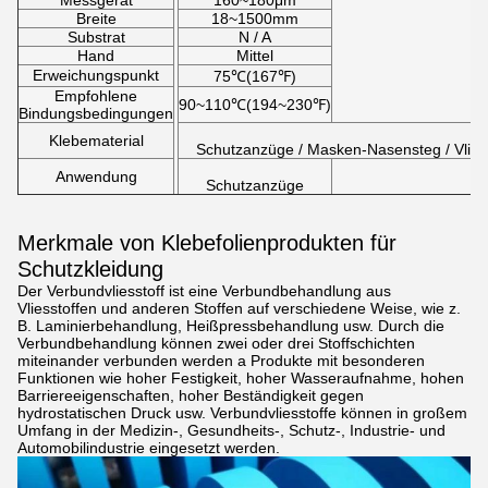
Messgerät
160~180μm
Breite
18~1500mm
Substrat
N / A
Hand
Mittel
Erweichungspunkt
75
℃
(167
℉
)
Empfohlene
90~110
℃
(194~230
℉
)
Bindungsbedingungen
Klebematerial
Schutzanzüge / Masken-Nasensteg / Vliessto
Anwendung
Schutzanzüge
Merkmale von Klebefolienprodukten für
Schutzkleidung
Der Verbundvliesstoff ist eine Verbundbehandlung aus
Vliesstoffen und anderen Stoffen auf verschiedene Weise, wie z.
B. Laminierbehandlung, Heißpressbehandlung usw. Durch die
Verbundbehandlung können zwei oder drei Stoffschichten
miteinander verbunden werden a Produkte mit besonderen
Funktionen wie hoher Festigkeit, hoher Wasseraufnahme, hohen
Barriereeigenschaften, hoher Beständigkeit gegen
hydrostatischen Druck usw. Verbundvliesstoffe können in großem
Umfang in der Medizin-, Gesundheits-, Schutz-, Industrie- und
Automobilindustrie eingesetzt werden.