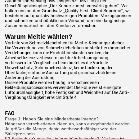
Automobilherstellung usw. eingesetzt. M&T folgt der
Geschäftsphilosophie „Der Kunde zuerst, vorwärts gehen“. Wir
halten uns an den Grundsatz „Quality First, Client Supreme“, wir
bestehen auf qualitativ hochwertigen Produkten, Vorzugspreisen
und schnellem und pünktlichem Versand, um eine langfristige
Zusammenarbeit mit den Kunden zu erreichen.
Warum Meitie wählen?
Vorteile von Schmelzklebefolien für Meitie-Kleidungszubehör
Die Verwendung von Schmelzklebefolien anstelle herkömmlicher
Verklebungen kann die Produktionskosten senken, die
Arbeitseffizienz verbessern und die Arbeitsumgebung
verbessern.Im Vergleich zu Leim bietet es die Vorteile
Umweltschutz, Schimmelresistenz, keine Lockerung der
Oberfläche, einfache Aushärtung und grundsätzlich keine
Änderung der Ausrüstung.
Unsere Produkte werden häufig in verschiedenen
Bekleidungsaccessoires verwendet.Die Folie weist eine gute
Luftdurchlässigkeit, hohe Festigkeit und Weichheit auf.Die Anti-
Vergilbungsfähigkeit erreicht Stufe 4
FAQ
Frage 1: Haben Sie eine Mindestbestellmenge?
Hängt von verschiedenen Ideen ab, kann ausgehandelt werden.
Je größer die Menge, desto wettbewerbsfähiger wird der
Stückpreis sein.
F2.Sollte der Kunde die Liefergebühr bezahlen? Wie hoch ist