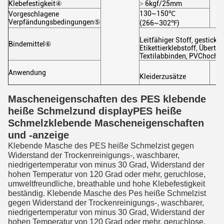
Klebefestigkeit④
˃ 6kgf/25mm
130~150℃
Vorgeschlagene
Verpfändungsbedingungen⑤
(266~302℉)
Leitfähiger Stoff, gestick
Bindemittel⑥
Etikettierklebstoff, Übert
Textilabbinden, PVChochfr
Anwendung
Kleiderzusätze
Mascheneigenschaften des PES klebende
heiße Schmelzund displayPES
heiße
Schmelzklebende Mascheneigenschaften
und -anzeige
Klebende Masche des PES heiße Schmelzist gegen 
Widerstand der Trockenreinigungs-, waschbarer, 
niedrigertemperatur von minus 30 Grad, Widerstand der 
hohen Temperatur von 120 Grad oder mehr, geruchlose, 
umweltfreundliche, breathable und hohe Klebefestigkeit 
beständig. 
Klebende Masche des Pes heiße Schmelzist 
gegen Widerstand der Trockenreinigungs-, waschbarer, 
niedrigertemperatur von minus 30 Grad, Widerstand der 
hohen Temperatur von 120 Grad oder mehr, geruchlose, 