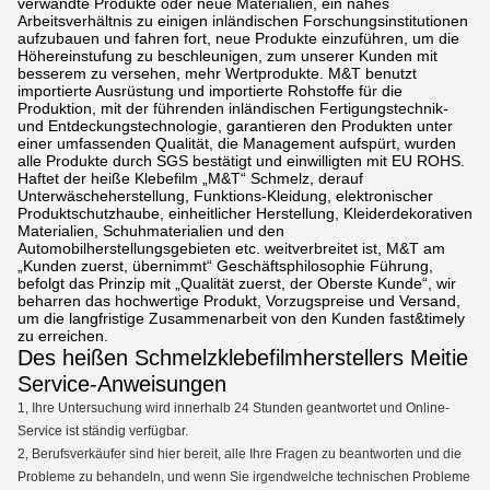
verwandte Produkte oder neue Materialien, ein nahes
Arbeitsverhältnis zu einigen inländischen Forschungsinstitutionen
aufzubauen und fahren fort, neue Produkte einzuführen, um die
Höhereinstufung zu beschleunigen, zum unserer Kunden mit
besserem zu versehen, mehr Wertprodukte. M&T benutzt
importierte Ausrüstung und importierte Rohstoffe für die
Produktion, mit der führenden inländischen Fertigungstechnik-
und Entdeckungstechnologie, garantieren den Produkten unter
einer umfassenden Qualität, die Management aufspürt, wurden
alle Produkte durch SGS bestätigt und einwilligten mit EU ROHS.
Haftet der heiße Klebefilm „M&T“ Schmelz, derauf
Unterwäscheherstellung, Funktions-Kleidung, elektronischer
Produktschutzhaube, einheitlicher Herstellung, Kleiderdekorativen
Materialien, Schuhmaterialien und den
Automobilherstellungsgebieten etc. weitverbreitet ist, M&T am
„Kunden zuerst, übernimmt“ Geschäftsphilosophie Führung,
befolgt das Prinzip mit „Qualität zuerst, der Oberste Kunde“, wir
beharren das hochwertige Produkt, Vorzugspreise und Versand,
um die langfristige Zusammenarbeit von den Kunden fast&timely
zu erreichen.
Des heißen Schmelzklebefilmherstellers Meitie
Service-Anweisungen
1, Ihre Untersuchung wird innerhalb 24 Stunden geantwortet und Online-
Service ist ständig verfügbar.
2, Berufsverkäufer sind hier bereit, alle Ihre Fragen zu beantworten und die
Probleme zu behandeln, und wenn Sie irgendwelche technischen Probleme