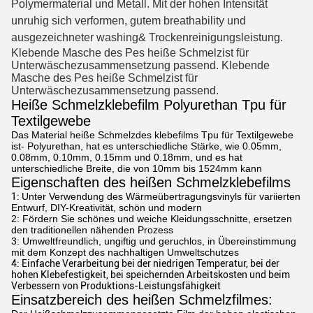
Polymermaterial und Metall. Mit der hohen Intensität
unruhig sich verformen, gutem breathability und
ausgezeichneter washing& Trockenreinigungsleistung.
Klebende Masche des Pes heiße Schmelzist für 
Unterwäschezusammensetzung passend. 
Klebende 
Masche des Pes heiße Schmelzist für 
Unterwäschezusammensetzung passend.
Heiße Schmelzklebefilm Polyurethan Tpu für
Textilgewebe
Das Material heiße Schmelzdes klebefilms Tpu für Textilgewebe
ist- Polyurethan, hat es unterschiedliche Stärke, wie 0.05mm,
0.08mm, 0.10mm, 0.15mm und 0.18mm, und es hat
unterschiedliche Breite, die von 10mm bis 1524mm kann
Eigenschaften des heißen Schmelzklebefilms
1:
Unter Verwendung des Wärmeübertragungsvinyls für variierten
Entwurf, DIY-Kreativität, schön und modern
2: Fördern Sie schönes und weiche Kleidungsschnitte, ersetzen
den traditionellen nähenden Prozess
3: Umweltfreundlich, ungiftig und geruchlos, in Übereinstimmung
mit dem Konzept des nachhaltigen Umweltschutzes
4: Einfache Verarbeitung bei der niedrigen Temperatur, bei der
hohen Klebefestigkeit, bei speichernden Arbeitskosten und beim
Verbessern von Produktions-Leistungsfähigkeit
Einsatzbereich des heißen Schmelzfilmes: