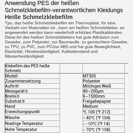
Anwendung PES der heißen
Schmelzklebefilm-verantwortlichen Kleidungs
Heiße Schmelzklebefilm
Tpu, das heiße Schmelzklebefilm ein Thermoplast, für eine 
Vielzahl von Materialien ist-, kann am heißen Schmelzkleber, es 
angewendet werden kann wiederholt erhitztes Plastikabbinden. 
Diese Art des heißen Schmelzklebers hat gute Adhäsion zum 
Gewebe, zum Polyester, zur Baumwolle, zu gemischtem Gewebe, 
zu TPU, zu PVC, zum PC/zur ABS und hat gute Beweglichkeit, 
Elastizität, Hitzebeständigkeit, Kaltwiderstand und 
Wasserbeständigkeit.
Klebefilm des PES heiße
Schmelz
Modell
MT305
Zusammensetzung
Polyester
Auftritt
Milchiges Weiß
Messgerät①
40~200μm
Breite②
6~1500mm
Substrat③
Freigabepapier
Hand
Medium
Erweichungspunkt
℃
100 (
℉
212)
Wäsche
˂ 40
℃
(
℉
104)
Niedrige Temperatur
˃ -10
℃
(
℉
14)
Hohe Temperatur
˂ 70
℃
(
℉
158)