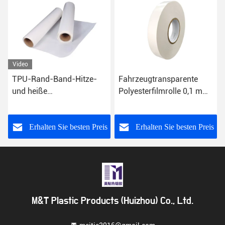
Fahrzeugtransparente
Nahtabdichtungsband
Polyesterfilmrolle 0,1 mm
EVA Soft 20 mm Hotmelt-
bis 0,5 mm Dicke
Klebeband für PU-
Laminat
s
Erhalten Sie besten Preis
Erhalten Sie besten Preis
M&T Plastic Products (Huizhou) Co., Ltd.