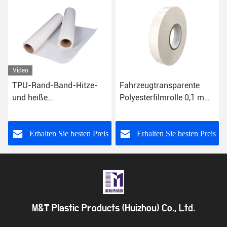
Video
TPU-Rand-Band-Hitze-
Fahrzeugtransparente
und heiße
Polyesterfilmrolle 0,1 mm
Bondschmelzklebefilme
bis 0,5 mm Dicke
für nahtlose Segeltuch-
Tasche
s
Erhalten Sie besten Preis
Erhalten Sie besten Preis
M&T Plastic Products (Huizhou) Co., Ltd.