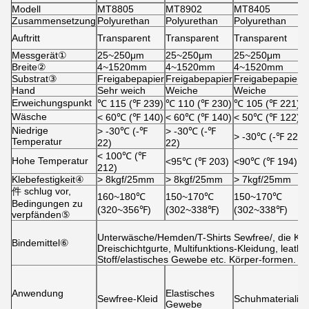
Modell
MT8805
MT8902
MT8405
Zusammensetzung
Polyurethan
Polyurethan
Polyurethan
Auftritt
Transparent
Transparent
Transparent
Messgerät①
25~250μm
25~250μm
25~250μm
Breite②
4~1520mm
4~1520mm
4~1520mm
Substrat③
Freigabepapier
Freigabepapier
Freigabepapier
Hand
Sehr weich
Weiche
Weiche
Erweichungspunkt
℃
115 (
℉
239)
℃
110 (
℉
230)
℃
105 (
℉
221)
Wäsche
˂ 60
℃
(
℉
140)
˂ 60
℃
(
℉
140)
˂ 50
℃
(
℉
122)
Niedrige
˃ -30
℃
(-
℉
˃ -30
℃
(-
℉
˃ -30
℃
(-
℉
22)
Temperatur
22)
22)
˂ 100
℃
(
℉
Hohe Temperatur
˂95℃ (
℉
203)
˂90℃ (
℉
194)
212)
Klebefestigkeit④
˃ 8kgf/25mm
˃ 8kgf/25mm
˃ 7kgf/25mm
件
schlug vor,
160~180℃
150~170℃
150~170℃
Bedingungen zu
(320~356℉)
(302~338℉)
(302~338℉)
verpfänden⑤
Unterwäsche/Hemden/T-Shirts Sewfree/, die Kl
Bindemittel⑥
Dreischichtgurte, Multifunktions-Kleidung, leath
Stoff/elastisches Gewebe etc. Körper-formen.
Anwendung
Elastisches
Sewfree-Kleid
Schuhmaterialie
Gewebe