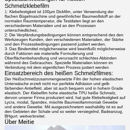
Schmelzklebefilm
1:
Klebefestigkeit ist 100μm Dickfilm, unter Verwendung der
flachen Bügelmaschine und gewöhnlicher Baumwollstoff an der
normalen Raumtemperatur, die Testdaten liegt an den
verschiedenen Materialien und an den Prozessen
unterschiedliches;
2: Die Verpfändungsbedingungen können entsprechend des den
Werkzeugen Kunden, den verschiedenen Materialien, der Stärke
und den Prozessbedingungen passend justiert werden;
3: Das Bindemittel möglicherweise wird beeinflußt möglicherweise
durch Faktoren wie materielle Formulierung und
Oberflächenbehandlung und verursacht schlechtes Abbinden
während des Gebrauches. Spezielle Materialien können im
Verbindung mit dem eigentlichen Prozess justiert werden.
Einsatzbereich des heißen Schmelzfilmes:
Der Heißschmelzzusammengesetzte Film der hohen elastischen
Unterwäsche erzielt nicht nur perfekte Adhäsion und gelb
färbenden Antieffekt, aber ist auch bequem und in hohem Grade
elastisch. Der Klebefilm hohe elastische TPU heiße Schmelz,
dervon unserer Firma produziert wird, hat gute Klebefestigkeit auf
Lycra, modal, Spandex, mischte Baumwollammoniak Gewebe
und andere Gewebe. Mit ausgezeichnetem washability ist es auf
den Gebieten der Schale und so weiter versiegelnd, Badeanzug,
BHgurt. weitverbreitet.
Über Meitie