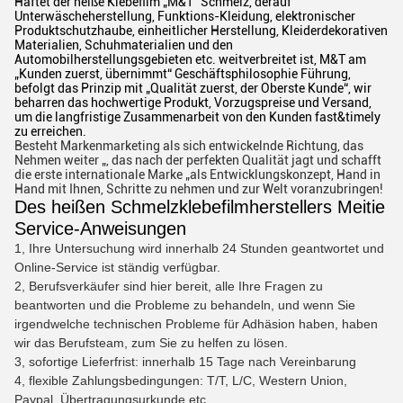
Haftet der heiße Klebefilm „M&T“ Schmelz, derauf
Unterwäscheherstellung, Funktions-Kleidung, elektronischer
Produktschutzhaube, einheitlicher Herstellung, Kleiderdekorativen
Materialien, Schuhmaterialien und den
Automobilherstellungsgebieten etc. weitverbreitet ist, M&T am
„Kunden zuerst, übernimmt“ Geschäftsphilosophie Führung,
befolgt das Prinzip mit „Qualität zuerst, der Oberste Kunde“, wir
beharren das hochwertige Produkt, Vorzugspreise und Versand,
um die langfristige Zusammenarbeit von den Kunden fast&timely
zu erreichen.
Besteht Markenmarketing als sich entwickelnde Richtung, das
Nehmen weiter „, das nach der perfekten Qualität jagt und schafft
die erste internationale Marke „als Entwicklungskonzept, Hand in
Hand mit Ihnen, Schritte zu nehmen und zur Welt voranzubringen!
Des heißen Schmelzklebefilmherstellers Meitie
Service-Anweisungen
1, Ihre Untersuchung wird innerhalb 24 Stunden geantwortet und
Online-Service ist ständig verfügbar.
2, Berufsverkäufer sind hier bereit, alle Ihre Fragen zu
beantworten und die Probleme zu behandeln, und wenn Sie
irgendwelche technischen Probleme für Adhäsion haben, haben
wir das Berufsteam, zum Sie zu helfen zu lösen.
3, sofortige Lieferfrist: innerhalb 15 Tage nach Vereinbarung
4, flexible Zahlungsbedingungen: T/T, L/C, Western Union,
Paypal, Übertragungsurkunde etc.