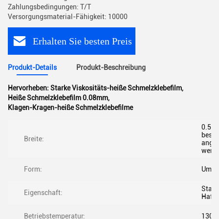
Zahlungsbedingungen: T/T
Versorgungsmaterial-Fähigkeit: 10000
Erhalten Sie besten Preis
Produkt-Details
Produkt-Beschreibung
Hervorheben:
Starke Viskositäts-heiße Schmelzklebefilm
,
Heiße Schmelzklebefilm 0.08mm
,
Klagen-Kragen-heiße Schmelzklebefilme
0.5m 
beso
Breite:
angef
werd
Form:
Umwi
Stark
Eigenschaft:
Haft
Betriebstemperatur:
130