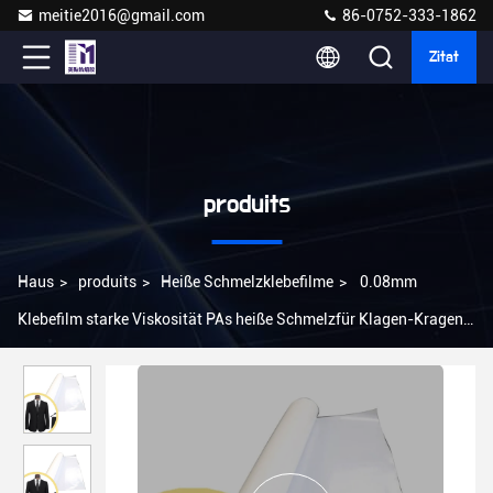
meitie2016@gmail.com
86-0752-333-1862
Zitat
produits
Haus
>
produits
>
Heiße Schmelzklebefilme
>
0.08mm
Klebefilm starke Viskosität PAs heiße Schmelzfür Klagen-Kragen
der hohen Qualität