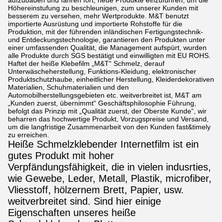
aufzubauen und fahren fort, neue Produkte einzuführen, um die
Höhereinstufung zu beschleunigen, zum unserer Kunden mit
besserem zu versehen, mehr Wertprodukte. M&T benutzt
importierte Ausrüstung und importierte Rohstoffe für die
Produktion, mit der führenden inländischen Fertigungstechnik-
und Entdeckungstechnologie, garantieren den Produkten unter
einer umfassenden Qualität, die Management aufspürt, wurden
alle Produkte durch SGS bestätigt und einwilligten mit EU ROHS.
Haftet der heiße Klebefilm „M&T“ Schmelz, derauf
Unterwäscheherstellung, Funktions-Kleidung, elektronischer
Produktschutzhaube, einheitlicher Herstellung, Kleiderdekorativen
Materialien, Schuhmaterialien und den
Automobilherstellungsgebieten etc. weitverbreitet ist, M&T am
„Kunden zuerst, übernimmt“ Geschäftsphilosophie Führung,
befolgt das Prinzip mit „Qualität zuerst, der Oberste Kunde“, wir
beharren das hochwertige Produkt, Vorzugspreise und Versand,
um die langfristige Zusammenarbeit von den Kunden fast&timely
zu erreichen.
Heiße Schmelzklebender Internetfilm ist ein
gutes Produkt mit hoher
Verpfändungsfähigkeit, die in vielen indusrties,
wie Gewebe, Leder, Metall, Plastik, microfiber,
Vliesstoff, hölzernem Brett, Papier, usw.
weitverbreitet sind. Sind hier einige
Eigenschaften unseres heiße