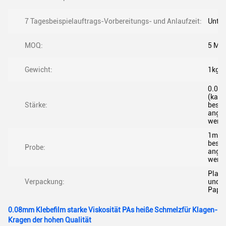
7 Tagesbeispielauftrags-Vorbereitungs- und Anlaufzeit:
Unter
MOQ:
5 Met
Gewicht:
1kg
0.08
(kann
Stärke:
beso
angef
werd
1m*1
beso
Probe:
angef
werd
Plast
Verpackung:
und
Papie
0.08mm Klebefilm starke Viskosität PAs heiße Schmelzfür Klagen-
Kragen der hohen Qualität