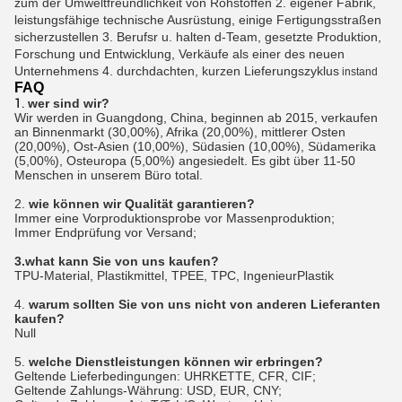
zum der Umweltfreundlichkeit von Rohstoffen 2. eigener Fabrik,
leistungsfähige technische Ausrüstung, einige Fertigungsstraßen
sicherzustellen 3. Berufsr u. halten d-Team, gesetzte Produktion,
Forschung und Entwicklung, Verkäufe als einer des neuen
Unternehmens 4. durchdachten, kurzen Lieferungszyklus
instand
FAQ
1.
wer sind wir?
Wir werden in Guangdong, China, beginnen ab 2015, verkaufen 
an Binnenmarkt (30,00%), Afrika (20,00%), mittlerer Osten 
(20,00%), Ost-Asien (10,00%), Südasien (10,00%), Südamerika 
(5,00%), Osteuropa (5,00%) angesiedelt. Es gibt über 11-50 
Menschen in unserem Büro total.
2. 
wie können wir Qualität garantieren?
Immer eine Vorproduktionsprobe vor Massenproduktion;
Immer Endprüfung vor Versand;
3.what kann Sie von uns kaufen?
TPU-Material, Plastikmittel, TPEE, TPC, IngenieurPlastik
4. 
warum sollten Sie von uns nicht von anderen Lieferanten 
kaufen?
Null
5. 
welche Dienstleistungen können wir erbringen?
Geltende Lieferbedingungen: UHRKETTE, CFR, CIF;
Geltende Zahlungs-Währung: USD, EUR, CNY;