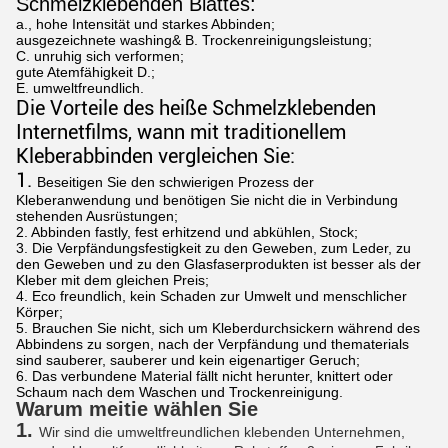
Schmelzklebenden Blattes:
a., hohe Intensität und starkes Abbinden;
ausgezeichnete washing& B. Trockenreinigungsleistung;
C. unruhig sich verformen;
gute Atemfähigkeit D.;
E. umweltfreundlich.
Die Vorteile des heiße Schmelzklebenden
Internetfilms, wann mit traditionellem
Kleberabbinden vergleichen Sie:
1.
Beseitigen Sie den schwierigen Prozess der
Kleberanwendung und benötigen Sie nicht die in Verbindung
stehenden Ausrüstungen;
2. Abbinden fastly, fest erhitzend und abkühlen, Stock;
3. Die Verpfändungsfestigkeit zu den Geweben, zum Leder, zu
den Geweben und zu den Glasfaserprodukten ist besser als der
Kleber mit dem gleichen Preis;
4. Eco freundlich, kein Schaden zur Umwelt und menschlicher
Körper;
5. Brauchen Sie nicht, sich um Kleberdurchsickern während des
Abbindens zu sorgen, nach der Verpfändung und thematerials
sind sauberer, sauberer und kein eigenartiger Geruch;
6. Das verbundene Material fällt nicht herunter, knittert oder
Schaum nach dem Waschen und Trockenreinigung.
Warum meitie wählen Sie
1.
Wir sind die umweltfreundlichen klebenden Unternehmen,