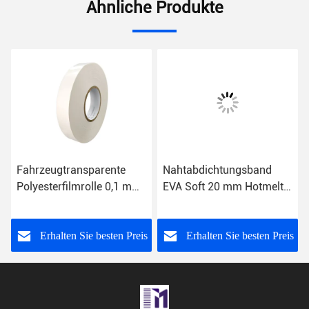
Ähnliche Produkte
Fahrzeugtransparente
Nahtabdichtungsband
Polyesterfilmrolle 0,1 mm
EVA Soft 20 mm Hotmelt-
bis 0,5 mm Dicke
Klebeband für PU-
Laminat
s
Erhalten Sie besten Preis
Erhalten Sie besten Preis