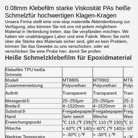
0.08mm Klebefilm starke Viskosität PAs heiße
Schmelzfür hochwertigen Klagen-Kragen
Unsere Firma stellt eine one-stop materielle Abbindenlösung zur
Verfügung, also können Sie mit uns mit jedem möglichem
Material in Verbindung treten, das Sie verpfänden möchten. Wir
haben ein unabhängiges Labor und eine Fabrik. Wenn Sie nicht
über die Stärke des Materials sicher sind, gibt es kein Problem,
können Sie das Gewebe zu uns verschicken, oder wir
verschicken Sie eine Probe hier, damit Sie prüfen
Heiße Schmelzklebefilm für Epoxidmaterial
Klebefilm TPU heiße
Schmelz
Modell
MT8805
MT8902
MT840
Zusammensetzung
Polyurethan
Polyurethan
Polyur
Auftritt
Transparent
Transparent
Transp
Messgerät①
25~250μm
25~250μm
25~25
Breite②
4~1520mm
4~1520mm
4~152
Substrat③
Freigabepapier
Freigabepapier
Freiga
Hand
Sehr weich
Weiche
Weiche
Erweichungspunkt
℃
115 (
℉
239)
℃
110 (
℉
230)
℃
105 
Wäsche
˂ 60
℃
(
℉
140)
˂ 60
℃
(
℉
140)
˂ 50
℃
˃ -30
℃
(-
℉
˃ -30
℃
(-
℉
Niedrige Temperatur
˃ -30
℃