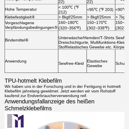
22)
22)
˂ 100
℃
(
℉
Hohe Temperatur
˂95℃ (
℉
203)
˂90℃ (
212)
Klebefestigkeit④
˃ 8kgf/25mm
˃ 8kgf/25mm
˃ 7kgf
160~180℃
150~170℃
150~1
Vorgeschlagene
Verpfändungsbedingungen⑤
(320~356℉)
(302~338℉)
(302~3
Unterwäsche/Hemden/T-Shirts Sewfree
Bindemittel⑥
Dreischichtgurte, Multifunktions-Kleid
Stoff/elastisches Gewebe etc. Körper-
Anwendung
Elastisches
Sewfree-Kleid
Schuhm
Gewebe
TPU-hotmelt Klebefilm
Wir haben uns in der Forschung und in der Fertigung in hotmelt
Klebefilm jahrelang gewidmet. Jetzt werden wir vom Rohstoff
kaufend zur Endverbraucherverwendung reif.
Anwendungsfallanzeige des heißen
Schmelzklebefilms