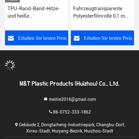
TPU-Rand-Band-Hitze-
Fahrzeugtransparente
und heiße
Polyesterfilmrolle 0,1 mm
Bondschmelzklebefilme
bis 0,5 mm Dicke
für nahtlose Segeltuch-
Tasche
s
Erhalten Sie besten Preis
Erhalten Sie besten Preis
M&T Plastic Products (Huizhou) Co., Ltd.
meitie2016@gmail.com
86-0752-333-1862
Gebäude 2, Dongtaiheng-Industriepark, Changbu-Dorf,
Xinxu-Stadt, Huiyang-Bezirk, Huizhou-Stadt