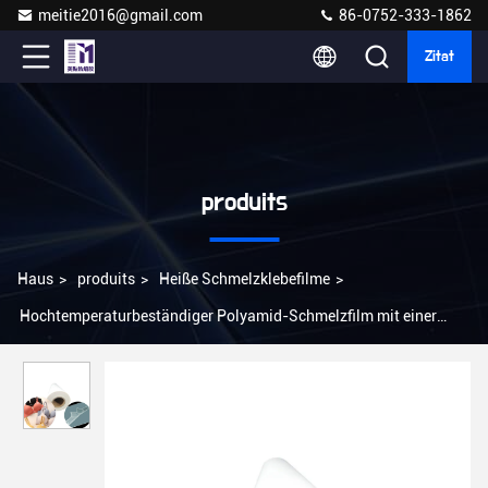
meitie2016@gmail.com
86-0752-333-1862
Zitat
produits
Haus
>
produits
>
Heiße Schmelzklebefilme
>
Hochtemperaturbeständiger Polyamid-Schmelzfilm mit einer
Breite von 20 mm bis 1500 mm