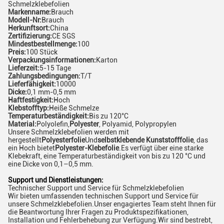
Schmelzklebefolien
Markenname:
Brauch
Modell-Nr:
Brauch
Herkunftsort:
China
Zertifizierung:
CE SGS
Mindestbestellmenge:
100
Preis:
100 Stück
Verpackungsinformationen:
Karton
Lieferzeit:
5-15 Tage
Zahlungsbedingungen:
T/T
Lieferfähigkeit:
10000
Dicke:
0,1 mm-0,5 mm
Haftfestigkeit:
Hoch
Klebstofftyp:
Heiße Schmelze
Temperaturbeständigkeit:
Bis zu 120°C
Material:
Polyolefin,
Polyester
, Polyamid, Polypropylen
Unsere Schmelzklebefolien werden mit
hergestellt
Polyesterfolie
Und
selbstklebende Kunststofffolie
, das
ein Hoch bietet
Polyester-Klebefolie
.Es verfügt über eine starke
Klebekraft, eine Temperaturbeständigkeit von bis zu 120 °C und
eine Dicke von 0,1–0,5 mm.
Support und Dienstleistungen:
Technischer Support und Service für Schmelzklebefolien
Wir bieten umfassenden technischen Support und Service für
unsere Schmelzklebefolien.Unser engagiertes Team steht Ihnen für
die Beantwortung Ihrer Fragen zu Produktspezifikationen,
Installation und Fehlerbehebung zur Verfügung.Wir sind bestrebt,